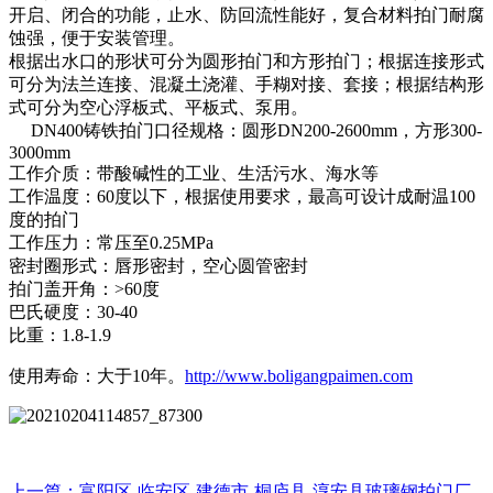
开启、闭合的功能，止水、防回流性能好，复合材料拍门耐腐
蚀强，便于安装管理。
根据出水口的形状可分为圆形拍门和方形拍门；根据连接形式
可分为法兰连接、混凝土浇灌、手糊对接、套接；根据结构形
式可分为空心浮板式、平板式、泵用。
DN400铸铁拍门口径规格：圆形DN200-2600mm，方形300-
3000mm
工作介质：带酸碱性的工业、生活污水、海水等
工作温度：60度以下，根据使用要求，最高可设计成耐温100
度的拍门
工作压力：常压至0.25MPa
密封圈形式：唇形密封，空心圆管密封
拍门盖开角：>60度
巴氏硬度：30-40
比重：1.8-1.9
使用寿命：大于10年。
http://www.boligangpaimen.com
上一篇：富阳区-临安区-建德市-桐庐县-淳安县玻璃钢拍门厂